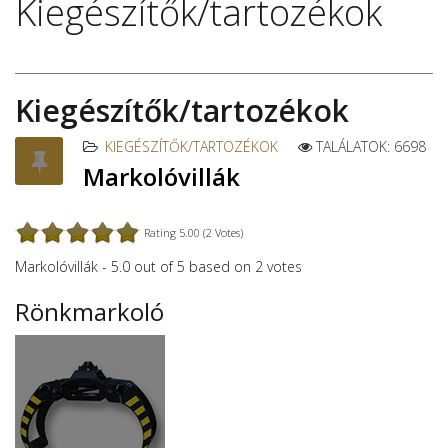
Kiegészítők/tartozékok
Kiegészítők/tartozékok
KIEGÉSZÍTŐK/TARTOZÉKOK
TALÁLATOK: 6698
Markolóvillák
Rating 5.00 (2 Votes)
Markolóvillák
-
5.0
out of
5
based on
2
votes
Rönkmarkoló