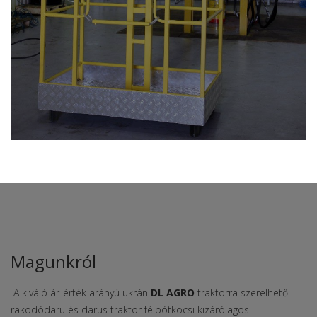
Magunkról
A kiváló ár-érték arányú ukrán
DL AGRO
traktorra szerelhető
rakodódaru és darus traktor félpótkocsi kizárólagos