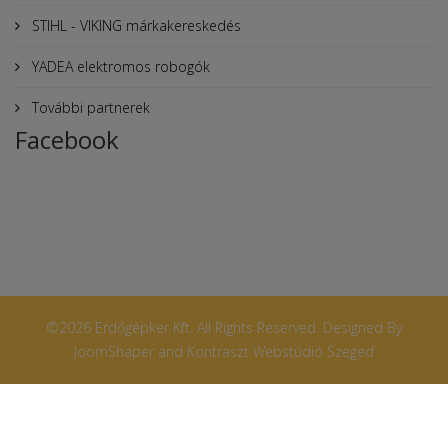
STIHL - VIKING márkakereskedés
YADEA elektromos robogók
További partnerek
Facebook
©2026 Erdőgépker Kft. All Rights Reserved. Designed By
JoomShaper and Kontraszt Webstúdió Szeged