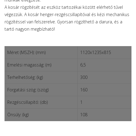
A kosár rögzítését az eszköz tartozékai között elérhető tűvel
végezzük.
A kosár henger-rezgéscsillapítóval és kézi mechanikus
rögzítéssel van felszerelve.
Gyorsan rögzíthető a darura, és a
tartó nagyon megbízható!
Méret (MSZH): (mm)
1120х1235х815
Emelési magasság: (m)
6,5
Terhelhetőség: (kg)
300
Forgatási szög: (szög)
160
Rezgéscsillapító: (db)
1
Önsúly: (kg)
108