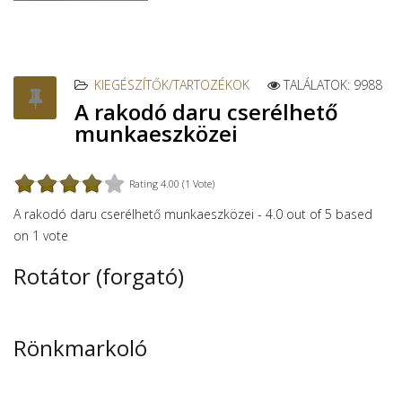
KIEGÉSZÍTŐK/TARTOZÉKOK
TALÁLATOK: 9988
A rakodó daru cserélhető
munkaeszközei
Rating 4.00 (1 Vote)
A rakodó daru cserélhető munkaeszközei
-
4.0
out of
5
based
on
1
vote
Rotátor (forgató)
Rönkmarkoló