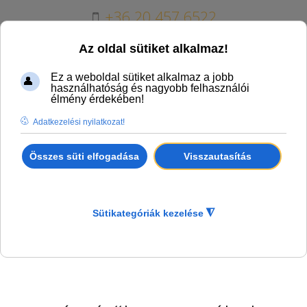
+36 20 457 6522
erdogepker@erdogepker.hu
H - P 8:00 - 16:00
Warning
:
"continue"
targeting
switch is
equivalent to
"break". Did you
mean to use
"continue 2"? in
/home/erdogepk/d
on line
89