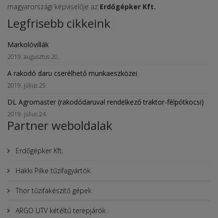
magyarországi képviselője az
Erdőgépker Kft.
Legfrisebb cikkeink
Markolóvillák
2019. augusztus 20.
A rakodó daru cserélhető munkaeszközei
2019. július 25.
DL Agromaster (rakodódaruval rendelkező traktor-félpótkocsi)
2019. július 24.
Partner weboldalak
Erdőgépker Kft.
Hakki Pilke tűzifagyártók
Thor tűzifakészítő gépek
ARGO UTV kétéltű terepjárók