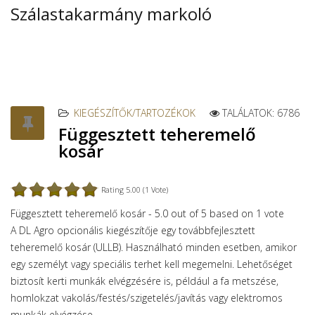
Szálastakarmány markoló
KIEGÉSZÍTŐK/TARTOZÉKOK
TALÁLATOK: 6786
Függesztett teheremelő
kosár
Rating 5.00 (1 Vote)
Függesztett teheremelő kosár
-
5.0
out of
5
based on
1
vote
A DL Agro opcionális kiegészítője egy továbbfejlesztett
teheremelő kosár (ULLB).
Használható minden esetben, amikor
egy személyt vagy speciális terhet kell megemelni.
Lehetőséget
biztosít kerti munkák elvégzésére is, például a fa metszése,
homlokzat vakolás/festés/szigetelés/javítás vagy elektromos
munkák elvégzése.